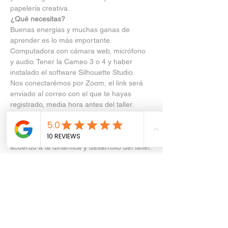
papelería creativa.
¿Qué necesitas?
Buenas energías y muchas ganas de 
aprender es lo más importante. 
Computadora con cámara web, micrófono 
y audio. Tener la Cameo 3 o 4 y haber 
instalado el software Silhouette Studio.
Nos conectarémos por Zoom, el link será 
enviado al correo con el que te hayas 
registrado, media hora antes del taller.
¿Cuándo tiempo dura?
-  2 a 3 horas aproximadamente. Tomar en 
cuenta que el tiempo puede variar de 
acuerdo a la dinámica y desarrollo del taller.
¿Cómo me inscribo?
-  Llena todos los datos solicitados y envía 
al correo timbilandchile@gmail.com tu 
comprobante de compra de Silhouette.
Estoy feliz de compartir con ustedes mi 
amor por la papelería creativa. Nos vemos 
pronto.