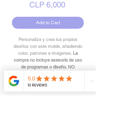
Price
CLP 6,000
Add to Cart
Personaliza y crea tus propios
diseños con este molde, añadiendo
color, patrones e imágenes.
La
compra no incluye asesoría de uso
de programas o diseño. NO
COMPRAR PARA USO CON
CRICUT SI NO SABES TRABAJAR
CON SVG.
Especificaciones
Archivo .ZIP comprimido,
Política de privacidad
contiene formatos .ai .studio