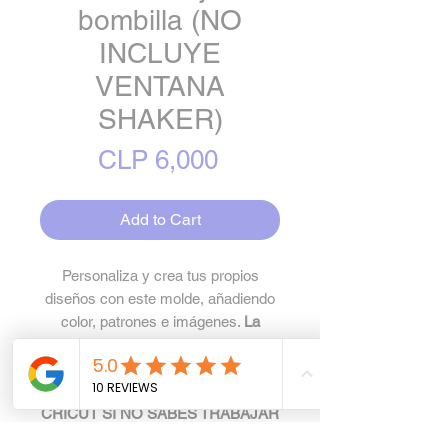
bombilla (NO
INCLUYE
VENTANA
SHAKER)
Price
CLP 6,000
Add to Cart
Personaliza y crea tus propios
diseños con este molde, añadiendo
color, patrones e imágenes.
La
compra no incluye asesoría de uso
de programas o diseño. NO
COMPRAR PARA USO CON
CRICUT SI NO SABES TRABAJAR
CON SVG.