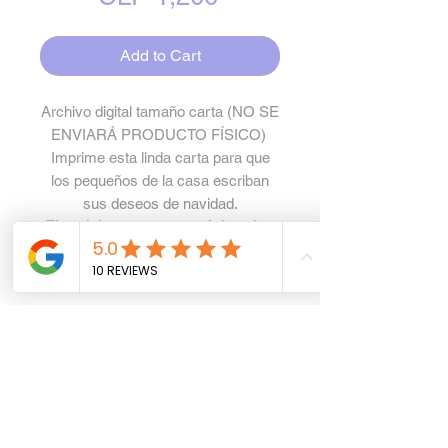
Add to Cart
Archivo digital tamaño carta (NO SE
ENVIARÁ PRODUCTO FÍSICO)
Imprime esta linda carta para que
los pequeños de la casa escriban
sus deseos de navidad.
El total de tu compra será donado a
personas en estado de necesidad en
Venezuela.
¡GRACIAS!
Especificaciones
Archivo en .PDF tamaño
Política de privacidad
carta, listo para imprimir.
Contiene 2 páginas con carta
Este archivo está sujeto a