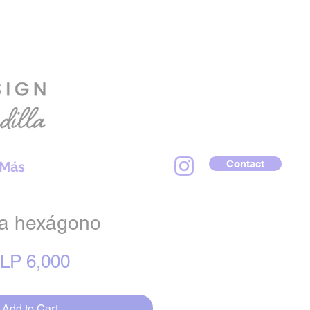
Contact
Más
ta hexágono
Price
LP 6,000
Add to Cart