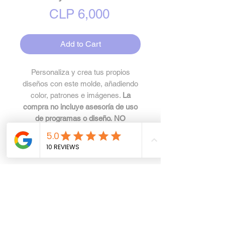
Price
CLP 6,000
Add to Cart
Personaliza y crea tus propios
diseños con este molde, añadiendo
color, patrones e imágenes.
La
compra no incluye asesoría de uso
de programas o diseño. NO
COMPRAR PARA USO CON
CRICUT SI NO SABES TRABAJAR
CON SVG.
Especificaciones
Archivo .ZIP comprimido,
Política de privacidad
contiene formatos .ai .studio