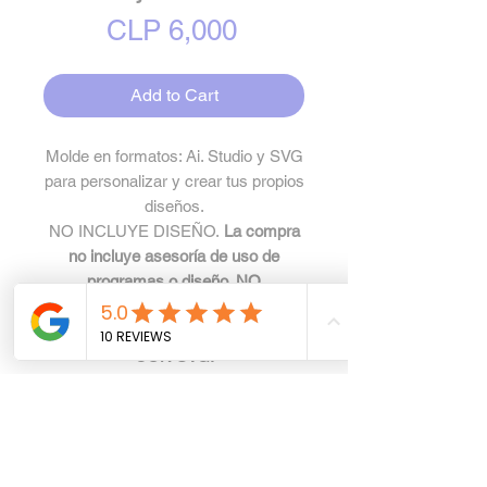
Price
CLP 6,000
Add to Cart
Molde en formatos: Ai. Studio y SVG
para personalizar y crear tus propios
diseños.
NO INCLUYE DISEÑO.
La compra
no incluye asesoría de uso de
programas o diseño. NO
COMPRAR PARA USO CON
CRICUT SI NO SABES TRABAJAR
CON SVG.
Especificaciones
Archivo .ZIP comprimido,
Política de privacidad