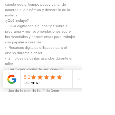
cuenta que el tiempo puede variar de 
acuerdo a la dinámica y desarrollo de la 
materia.
¿Qué incluye?
-  Guía digital con algunos tips sobre el 
programa y mis recomendaciones sobre 
los materiales y herramientas para trabajar 
con papelería creativa.
-  Recursos digitales utilizados para el 
diseño durante el taller.
-  2 moldes de cajitas usandos durante el 
taller.
-  Certificado digital de participación.
¿Qué aprenderás?
- Diseño de cajita en silhouette studio.
- Corte de distintos materiales.
- Uso de la cuchilla Kraft de 3mm.
- Diseño de ventanas de profundidad.
- Materiales para trabajar con moviento en 
la papelería.
- Armado.