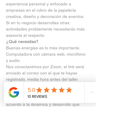
experiencia personal y enfocado a 
empresas en el rubro de la papelería 
creativa, diseño y decoración de eventos. 
Si en tu negocio desarrollas otras 
actividades problamente necesitarás más 
asesoría al respecto.
¿Qué necesitas?
Buenas energías es lo más importante. 
Computadora con cámara web, micrófono 
y audio. 
Nos conectarémos por Zoom, el link será 
enviado al correo con el que te hayas 
registrado, media hora antes del taller.
¿Cuándo tiempo dura?
-  1 hora aproximadamente. Tomar en 
cuenta que el tiempo puede variar de 
acuerdo a la dinámica y desarrollo que 
tengamos ese día.
¿Cómo me inscribo?
-  Llena todos los datos solicitados en el 
formulario y ¡Listo!