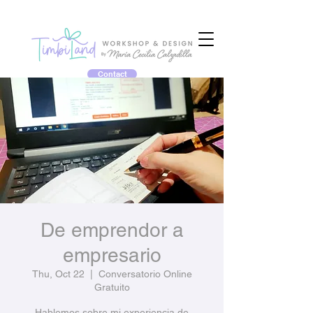
Contact
De emprendor a
empresario
Thu, Oct 22
  |  
Conversatorio Online
Gratuito
Hablemos sobre mi experiencia de