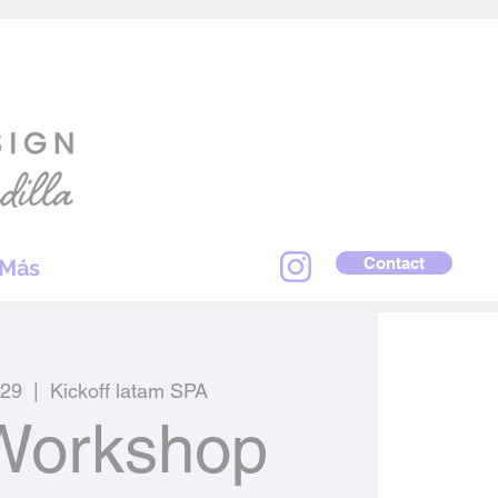
Contact
Más
 29
  |  
Kickoff latam SPA
Workshop