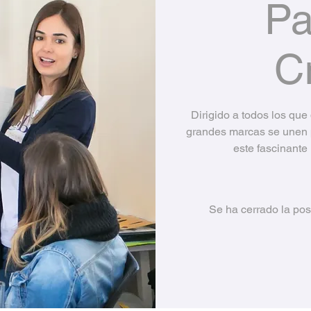
Pa
C
Dirigido a todos los que
grandes marcas se unen p
este fascinant
Se ha cerrado la pos