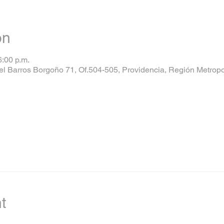
on
6:00 p.m.
el Barros Borgoño 71, Of.504-505, Providencia, Región Metropol
her guests
t